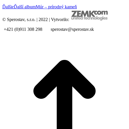
Ďalšie
Ďalší album
Múr – prírodný kameň
© Sperostav, s.r.o. | 2022 | Vytvorilo:
+421 (0)911 308 298
sperostav@sperostav.sk